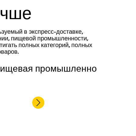
учше
зуемый в экспресс-доставке,
ании, пищевой промышленности,
тигать полных категорий, полных
оваров.
ищевая промышленность
С