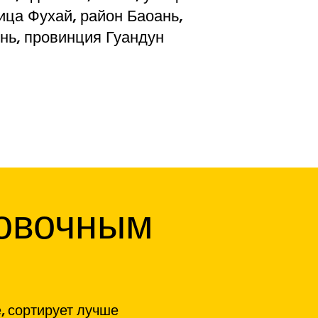
ица Фухай, район Баоань,
нь, провинция Гуандун
ровочным
, сортирует лучше