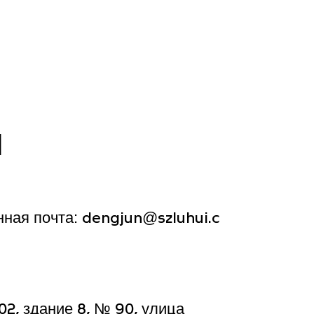
и
нная почта:
dengjun@szluhui.c
02, здание 8, № 90, улица