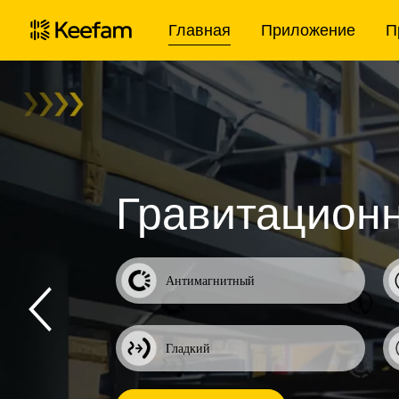
Главная
Приложение
П
Гравитацион
Антимагнитный
Гладкий