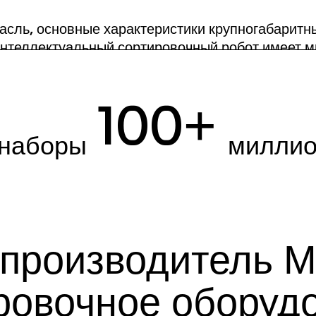
расль, основные характеристики крупногабаритн
интеллектуальный сортировочный робот имеет 
онструкцию, большую контактную поверхность с.
100
+
ПОДРОБНЕЕ >>
наборы
милли
производитель 
ровочное оборуд