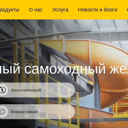
родукты
О нас
Услуга
Новости и блоги
Про
ный самоходный же
По
Поставк
логисти
Антистатический
Ста
ПОДРО
Износостойкий
ПОДРО