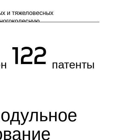
ых и тяжеловесных
многоколесную
..
122
он
патенты
Модульное
ование