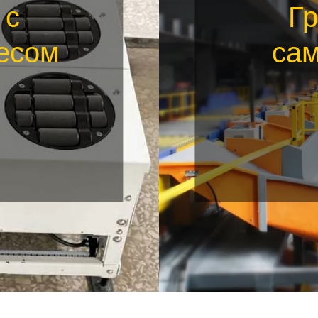
 с
Г
есом
са