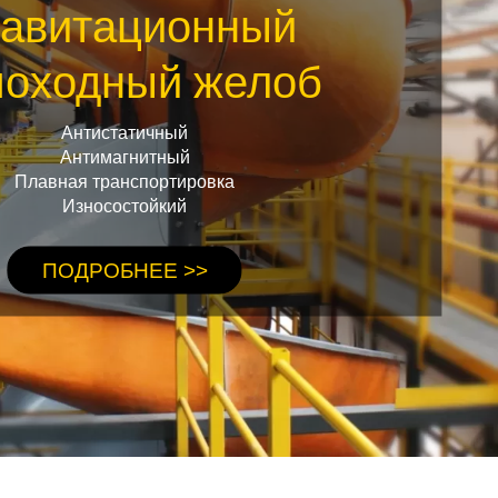
равитационный
моходный желоб
Антистатичный
Антимагнитный
Плавная транспортировка
Износостойкий
ПОДРОБНЕЕ >>