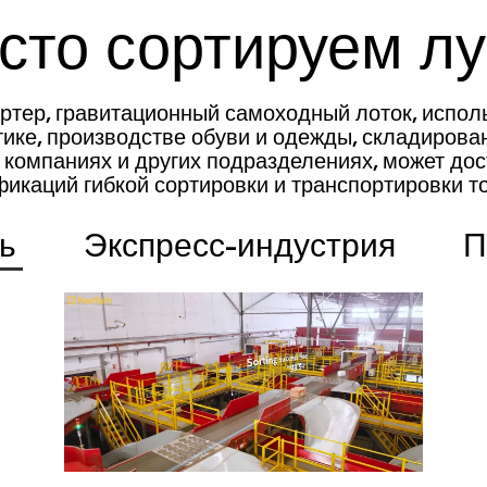
сто сортируем л
ртер, гравитационный самоходный лоток, исполь
тике, производстве обуви и одежды, складиров
 компаниях и других подразделениях, может дос
икаций гибкой сортировки и транспортировки т
ь
Экспресс-индустрия
П