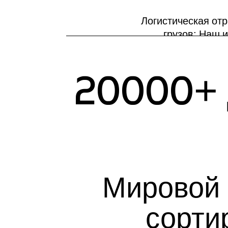
Логистическая от
грузов; Наш 
к
20000
+
Мировой 
сорти